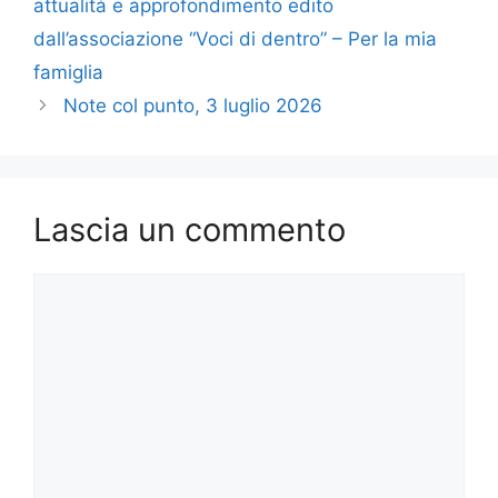
b
d
vi
attualità e approfondimento edito
o
o
di
dall’associazione “Voci di dentro” – Per la mia
o
n
famiglia
k
Note col punto, 3 luglio 2026
Lascia un commento
Commento