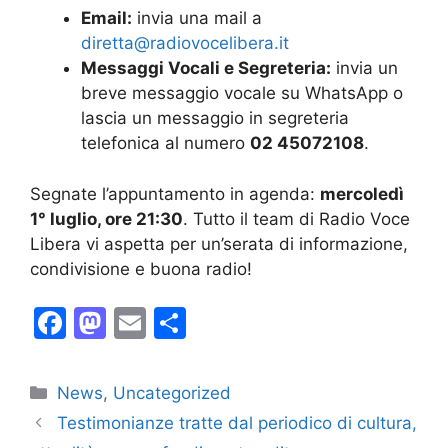
Email:
invia una mail a
diretta@radiovocelibera.it
Messaggi Vocali e Segreteria:
invia un
breve messaggio vocale su WhatsApp o
lascia un messaggio in segreteria
telefonica al numero
02 45072108
.
Segnate l’appuntamento in agenda:
mercoledì
1° luglio, ore 21:30
. Tutto il team di Radio Voce
Libera vi aspetta per un’serata di informazione,
condivisione e buona radio!
F
M
E
C
a
a
m
o
c
st
ai
n
Categorie
News
,
Uncategorized
e
o
l
di
Testimonianze tratte dal periodico di cultura,