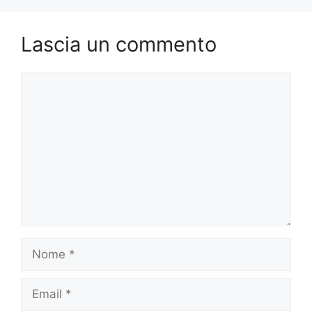
o
n
k
Lascia un commento
Commento
Nome
Email