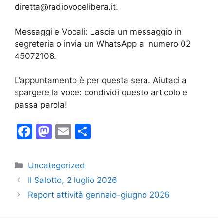
diretta@radiovocelibera.it.
Messaggi e Vocali: Lascia un messaggio in
segreteria o invia un WhatsApp al numero 02
45072108.
L’appuntamento è per questa sera. Aiutaci a
spargere la voce: condividi questo articolo e
passa parola!
F
M
E
C
a
a
m
o
c
st
ai
n
Categorie
Uncategorized
e
o
l
di
Il Salotto, 2 luglio 2026
b
d
vi
Report attività gennaio-giugno 2026
o
o
di