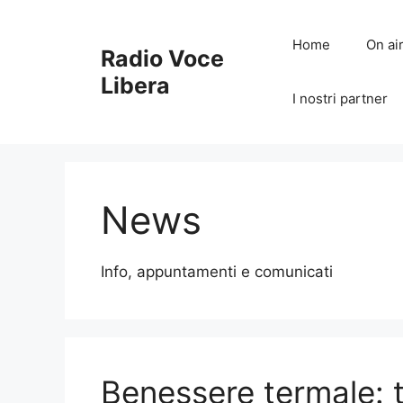
Vai
al
Home
On ai
Radio Voce
contenuto
Libera
I nostri partner
News
Info, appuntamenti e comunicati
Benessere termale: t