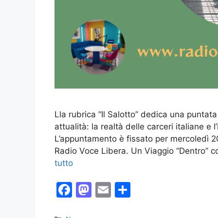
Lla rubrica “Il Salotto” dedica una puntat
attualità: la realtà delle carceri italiane 
L’appuntamento è fissato per mercoledì 20 
Radio Voce Libera. Un Viaggio “Dentro” co
tutto
F
M
E
C
a
a
m
o