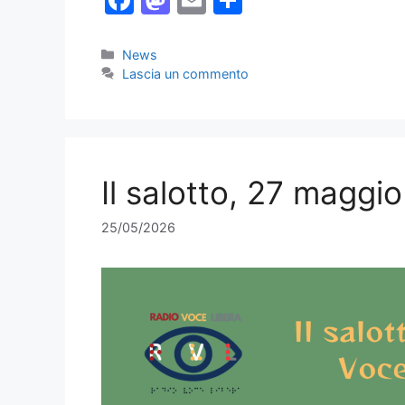
a
a
m
o
c
st
ai
n
Categorie
News
Lascia un commento
e
o
l
di
b
d
vi
o
o
di
o
n
Il salotto, 27 maggi
k
25/05/2026