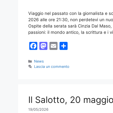
Viaggio nel passato con la giornalista e s
2026 alle ore 21:30, non perdetevi un nu
Ospite della serata sarà Cinzia Dal Maso, g
passioni: il mondo antico, la scrittura e i 
F
M
E
C
a
a
m
o
c
st
ai
n
Categorie
News
Lascia un commento
e
o
l
di
b
d
vi
o
o
di
o
n
Il Salotto, 20 maggi
k
19/05/2026