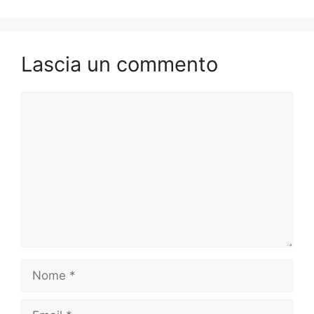
o
n
k
Lascia un commento
Commento
Nome
Email