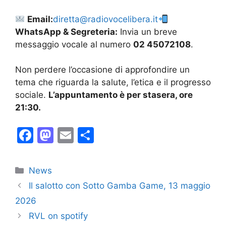
Email:
diretta@radiovocelibera.it
WhatsApp & Segreteria:
Invia un breve
messaggio vocale al numero
02 45072108
.
Non perdere l’occasione di approfondire un
tema che riguarda la salute, l’etica e il progresso
sociale.
L’appuntamento è per stasera, ore
21:30.
F
M
E
C
a
a
m
o
c
st
ai
n
Categorie
News
e
o
l
di
Il salotto con Sotto Gamba Game, 13 maggio
b
d
vi
2026
o
o
di
RVL on spotify