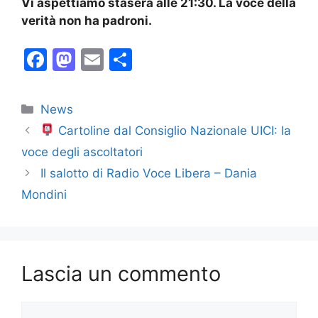
Vi aspettiamo stasera alle 21:30. La voce della
verità non ha padroni.
F
M
E
C
a
a
m
o
c
st
ai
n
Categorie
News
e
o
l
di
Cartoline dal Consiglio Nazionale UICI: la
b
d
vi
voce degli ascoltatori
o
o
di
Il salotto di Radio Voce Libera – Dania
o
n
Mondini
k
Lascia un commento
Commento