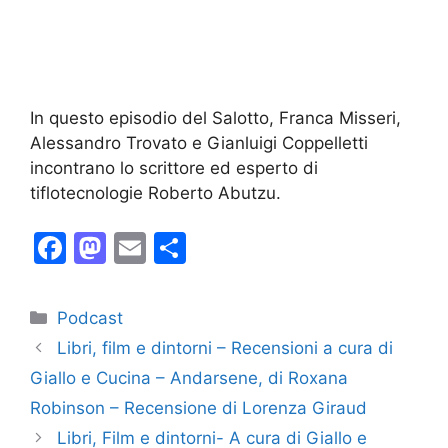
In questo episodio del Salotto, Franca Misseri,
Alessandro Trovato e Gianluigi Coppelletti
incontrano lo scrittore ed esperto di
tiflotecnologie Roberto Abutzu.
F
M
E
C
a
a
m
o
c
st
ai
n
Categorie
Podcast
e
o
l
di
Libri, film e dintorni – Recensioni a cura di
b
d
vi
Giallo e Cucina – Andarsene, di Roxana
o
o
di
Robinson – Recensione di Lorenza Giraud
o
n
Libri, Film e dintorni- A cura di Giallo e