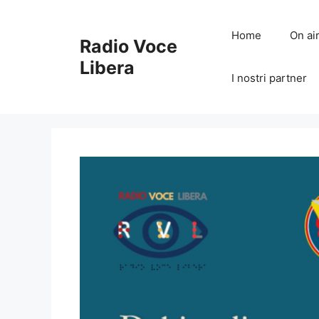
Vai
al
Home
On ai
Radio Voce
contenuto
Libera
I nostri partner