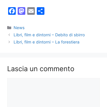
F
M
E
C
a
a
m
o
c
st
ai
n
Categorie
News
e
o
l
di
Libri, film e dintorni – Debito di sbirro
b
d
vi
Libri, film e dintorni – La forestiera
o
o
di
o
n
k
Lascia un commento
Commento