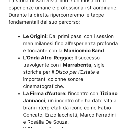
La storia di Sal Di Martino è un mosaico di
esperienze umane e professionali straordinarie.
Durante la diretta ripercorreremo le tappe
fondamentali del suo percorso:
Le Origini:
Dai primi passi con i session
men milanesi fino all’esperienza profonda
e toccante con la
Manicomio Band
.
L’Onda Afro-Reggae:
Il successo
travolgente con i
Marrabenta
, sigle
storiche per
Il Disco per l’Estate
e
importanti colonne sonore
cinematografiche.
La Firma d’Autore:
l’incontro con
Tiziano
Jannacci
, un incontro che ha dato vita a
brani interpretati da icone come Fabio
Concato, Enzo Iacchetti, Marco Ferradini
e Rosàlia De Souza.