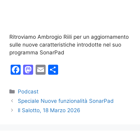
Ritroviamo Ambrogio Riili per un aggiornamento
sulle nuove caratteristiche introdotte nel suo
programma SonarPad
F
M
E
C
a
a
m
o
c
st
ai
n
Categorie
Podcast
e
o
l
di
Speciale Nuove funzionalità SonarPad
b
d
vi
Il Salotto, 18 Marzo 2026
o
o
di
o
n
k