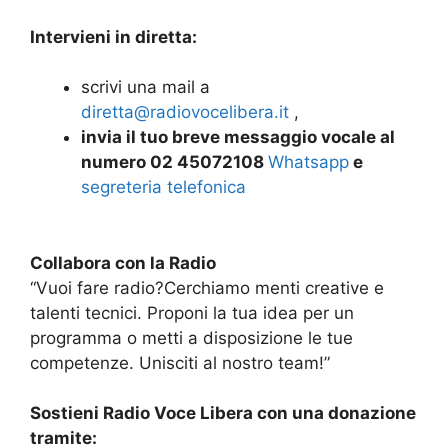
I
nterv
ieni
in diretta:
scrivi una mail a
diretta@radiovocelibera.it
,
invia
il tuo breve
messaggi
o
vocal
e
al
numero 02 45072108
Whatsapp
e
segreteria telefonica
Collabora con la Radio
“Vuoi fare radio?Cerchiamo menti creative e
talenti tecnici. Proponi la tua idea per un
programma o metti a disposizione le tue
competenze. Unisciti al nostro team!”
Sostieni Radio Voce Libera con una donazione
tramite: