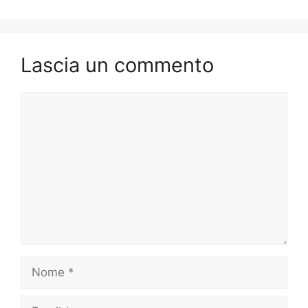
o
n
k
Lascia un commento
Commento
Nome
Email