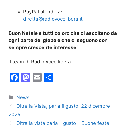
PayPal all’indirizzo:
diretta@radiovocelibera.it
Buon Natale a tutti coloro che ci ascoltano da
ogni parte del globo e che ci seguono con
sempre crescente interesse!
Il team di Radio voce libera
F
M
E
C
a
a
m
o
c
st
ai
n
Categorie
News
e
o
l
di
Oltre la Vista, parla il gusto, 22 dicembre
b
d
vi
2025
o
o
di
Oltre la vista parla il gusto – Buone feste