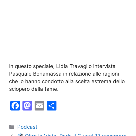
In questo speciale, Lidia Travaglio intervista
Pasquale Bonamassa in relazione alle ragioni
che lo hanno condotto alla scelta estrema dello
sciopero della fame.
F
M
E
C
a
a
m
o
c
st
ai
n
Categorie
Podcast
e
o
l
di
Oltre la Vista, Parla il Gusto! 17 novembre