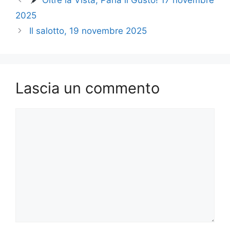
b
d
vi
2025
o
o
di
Il salotto, 19 novembre 2025
o
n
k
Lascia un commento
Commento