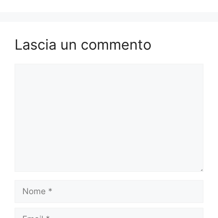
o
o
di
o
n
k
Lascia un commento
Commento
Nome
Email