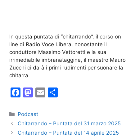
In questa puntata di “chitarrando”, il corso on
line di Radio Voce Libera, nonostante il
conduttore Massimo Vettoretti e la sua
irrimediabile imbranataggine, il maestro Mauro
Zucchi ci darà i primi rudimenti per suonare la
chitarra.
F
M
E
C
a
a
m
o
c
st
ai
n
Categorie
Podcast
e
o
l
di
Chitarrando – Puntata del 31 marzo 2025
b
d
vi
Chitarrando – Puntata del 14 aprile 2025