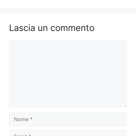
o
o
di
o
n
k
Lascia un commento
Commento
Nome
Email