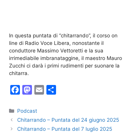
In questa puntata di “chitarrando”, il corso on
line di Radio Voce Libera, nonostante il
conduttore Massimo Vettoretti e la sua
irrimediabile imbranataggine, il maestro Mauro
Zucchi ci darà i primi rudimenti per suonare la
chitarra.
F
M
E
C
a
a
m
o
c
st
ai
n
Categorie
Podcast
e
o
l
di
Chitarrando – Puntata del 24 giugno 2025
b
d
vi
Chitarrando – Puntata del 7 luglio 2025