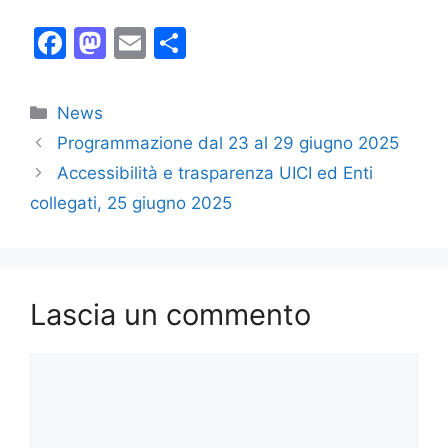
F
M
E
C
a
a
m
o
c
st
ai
n
Categorie
News
e
o
l
di
Programmazione dal 23 al 29 giugno 2025
b
d
vi
Accessibilità e trasparenza UICI ed Enti
o
o
di
collegati, 25 giugno 2025
o
n
k
Lascia un commento
Commento