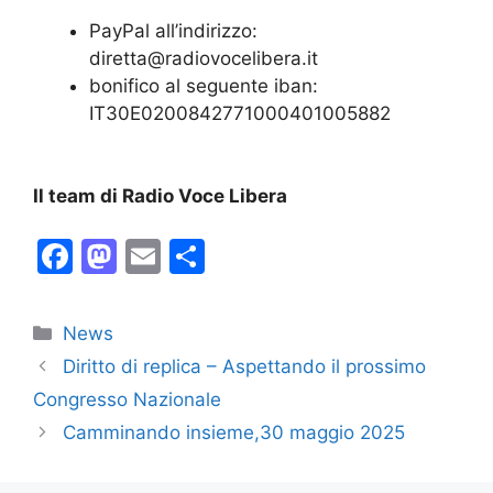
PayPal all’indirizzo:
diretta@radiovocelibera.it
bonifico al seguente iban:
IT30E0200842771000401005882
Il
team di Radio
V
oce
L
ibera
F
M
E
C
a
a
m
o
c
st
ai
n
Categorie
News
e
o
l
di
Diritto di replica – Aspettando il prossimo
b
d
vi
Congresso Nazionale
o
o
di
Camminando insieme,30 maggio 2025
o
n