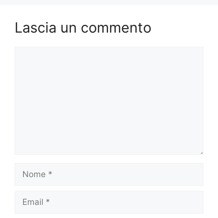
k
Lascia un commento
Commento
Nome
Email