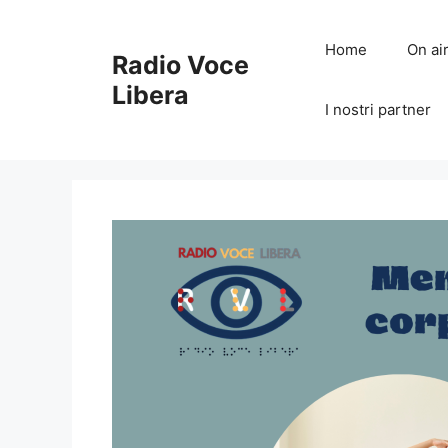
Vai
al
Home
On ai
Radio Voce
contenuto
Libera
I nostri partner