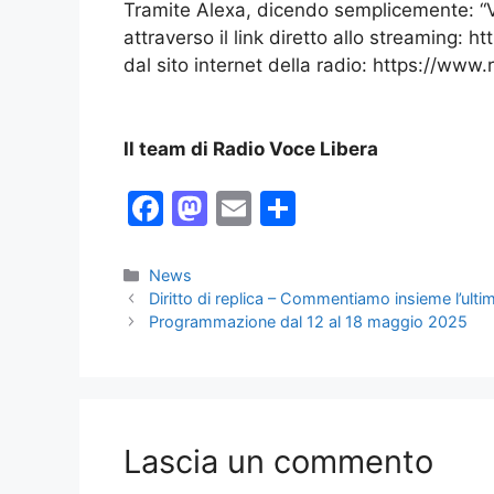
Tramite Alexa, dicendo semplicemente: “Vo
attraverso il link diretto allo streaming: 
dal sito internet della radio: https://www.
Il
team di Radio
V
oce
L
ibera
F
M
E
C
a
a
m
o
c
st
ai
n
Categorie
News
Diritto di replica – Commentiamo insieme l’ulti
e
o
l
di
Programmazione dal 12 al 18 maggio 2025
b
d
vi
o
o
di
o
n
k
Lascia un commento