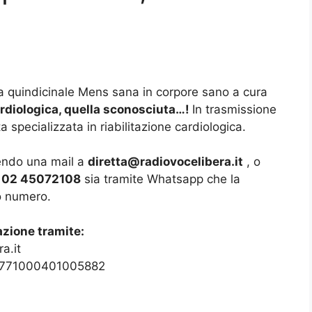
ca quindicinale Mens sana in corpore sano a cura
ardiologica, quella sconosciuta…!
In trasmissione
a specializzata in riabilitazione cardiologica.
ivendo una mail a
diretta@radiovocelibera.it
, o
 02 45072108
sia tramite Whatsapp che la
so numero.
azione tramite:
a.it
42771000401005882