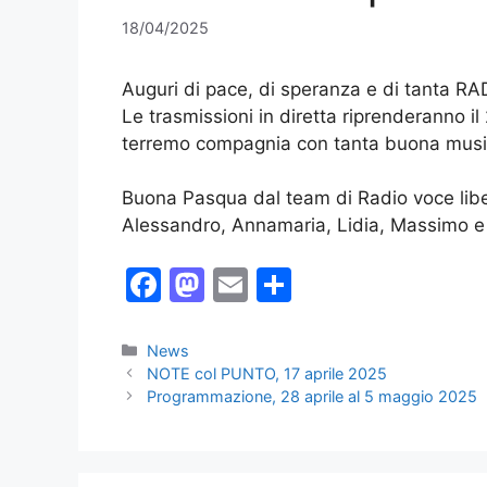
18/04/2025
Auguri di pace, di speranza e di tanta RA
Le trasmissioni in diretta riprenderanno il
terremo compagnia con tanta buona musica 
Buona Pasqua dal team di Radio voce lib
Alessandro, Annamaria, Lidia, Massimo e Ma
F
M
E
C
a
a
m
o
c
st
ai
n
Categorie
News
NOTE col PUNTO, 17 aprile 2025
e
o
l
di
Programmazione, 28 aprile al 5 maggio 2025
b
d
vi
o
o
di