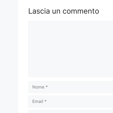
o
n
k
Lascia un commento
Commento
Nome
Email
Sito