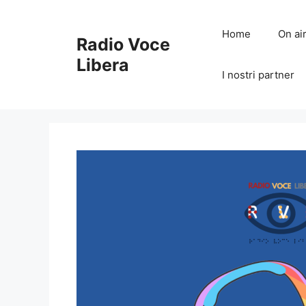
Vai
al
Home
On ai
Radio Voce
contenuto
Libera
I nostri partner