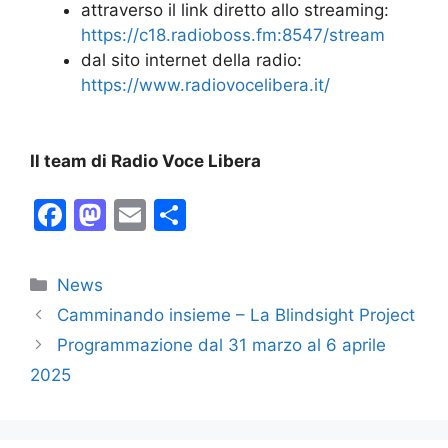
attraverso il link diretto allo streaming:
https://c18.radioboss.fm:8547/stream
dal sito internet della radio:
https://www.radiovocelibera.it/
Il
team di Radio
V
oce
L
ibera
F
M
E
C
a
a
m
o
c
st
ai
n
Categorie
News
e
o
l
di
Camminando insieme – La Blindsight Project
b
d
vi
Programmazione dal 31 marzo al 6 aprile
o
o
di
2025
o
n
k