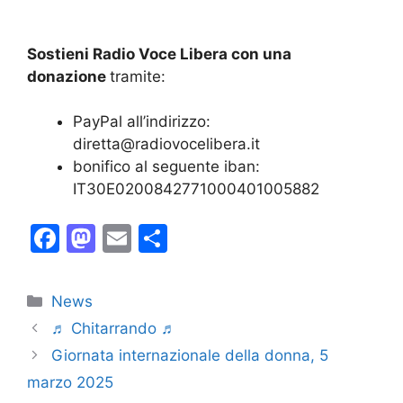
Sostieni Radio Voce Libera con una
donazione
tramite:
PayPal all’indirizzo:
diretta@radiovocelibera.it
bonifico al seguente iban:
IT30E0200842771000401005882
F
M
E
C
a
a
m
o
c
st
ai
n
Categorie
News
e
o
l
di
♬ Chitarrando ♬
b
d
vi
Giornata internazionale della donna, 5
o
o
di
marzo 2025