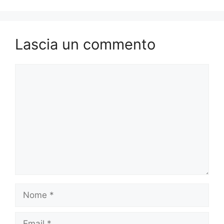
o
n
k
Lascia un commento
Commento
Nome
Email