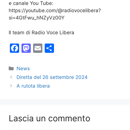
e canale You Tube:
https://youtube.com/@radiovocelibera?
si=4GtFwu_hNZyVz00Y
Il team di Radio Voce Libera
F
M
E
C
a
a
m
o
c
st
ai
n
Categorie
News
e
o
l
di
Diretta del 26 settembre 2024
b
d
vi
A rutota libera
o
o
di
o
n
k
Lascia un commento