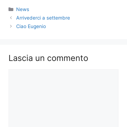
c
st
ai
n
Categorie
News
e
o
l
di
Arrivederci a settembre
b
d
vi
Ciao Eugenio
o
o
di
o
n
k
Lascia un commento
Commento