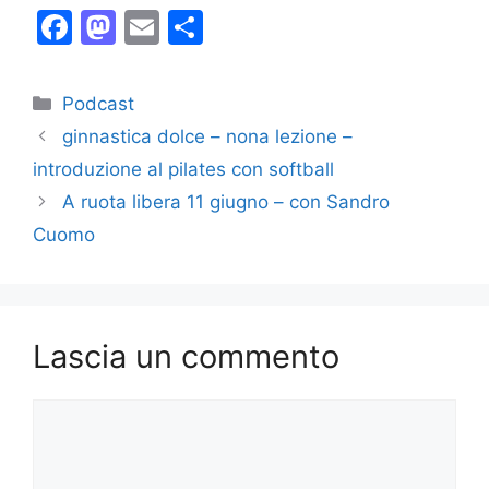
F
M
E
C
a
a
m
o
c
st
ai
n
Categorie
Podcast
e
o
l
di
ginnastica dolce – nona lezione –
b
d
vi
introduzione al pilates con softball
o
o
di
A ruota libera 11 giugno – con Sandro
o
n
Cuomo
k
Lascia un commento
Commento