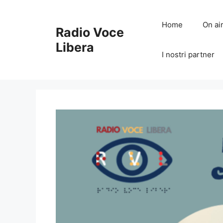
Vai
al
Home
On ai
Radio Voce
contenuto
Libera
I nostri partner