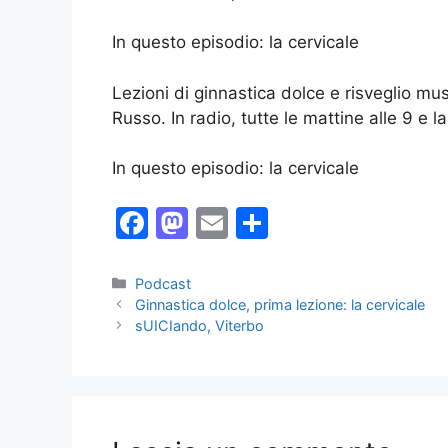
In questo episodio: la cervicale
Lezioni di ginnastica dolce e risveglio mu
Russo. In radio, tutte le mattine alle 9 e la
In questo episodio: la cervicale
F
M
E
C
a
a
m
o
c
st
ai
n
Categorie
Podcast
Ginnastica dolce, prima lezione: la cervicale
e
o
l
di
sUICIando, Viterbo
b
d
vi
o
o
di
o
n
k