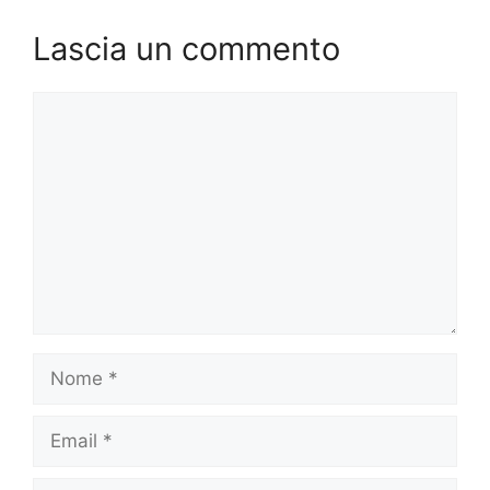
k
Lascia un commento
Commento
Nome
Email
Sito