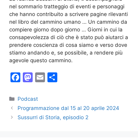
nel sommario tratteggio di eventi e personaggi
che hanno contribuito a scrivere pagine rilevanti
nel libro del cammino umano … Un cammino da
compiere giorno dopo giorno … Giorni in cui la
consapevolezza di ciò che è stato può aiutarci a
prendere coscienza di cosa siamo e verso dove
stiamo andando e, se possibile, a rendere più
agevole questo cammino.
F
M
E
C
a
a
m
o
c
st
ai
n
Categorie
Podcast
e
o
l
di
Programmazione dal 15 al 20 aprile 2024
b
d
vi
Sussurri di Storia, episodio 2
o
o
di
o
n