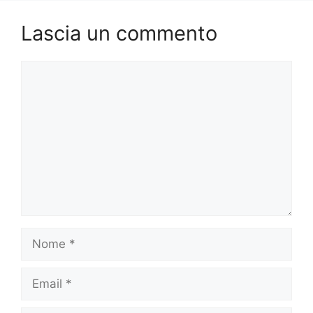
k
Lascia un commento
Commento
Nome
Email