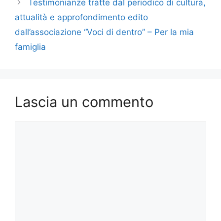
b
d
vi
Testimonianze tratte dal periodico di cultura,
o
o
di
attualità e approfondimento edito
o
n
dall’associazione “Voci di dentro” – Per la mia
k
famiglia
Lascia un commento
Commento