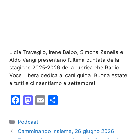
Lidia Travaglio, Irene Balbo, Simona Zanella e
Aldo Vangi presentano l’ultima puntata della
stagione 2025-2026 della rubrica che Radio
Voce Libera dedica ai cani guida. Buona estate
a tutti e ci risentiamo a settembre!
F
M
E
C
a
a
m
o
c
st
ai
n
Categorie
Podcast
e
o
l
di
Camminando insieme, 26 giugno 2026