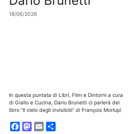
Dario Brunetti
18/06/2026
In questa puntata di Libri, Film e Dintorni a cura
di Giallo e Cucina, Dario Brunetti ci parlerà del
libro “Il cielo degli invisibilii” di François Morlupi
F
M
E
C