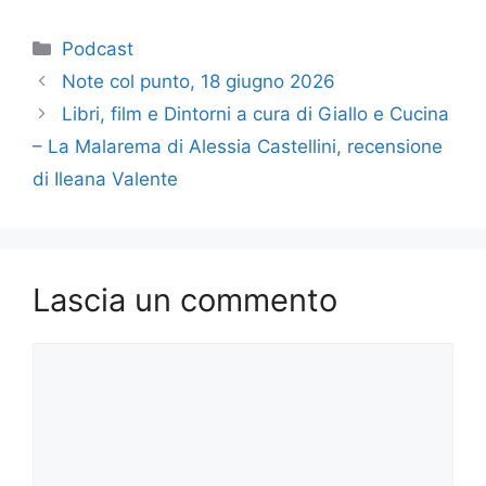
a
a
m
o
c
st
ai
n
Categorie
Podcast
e
o
l
di
Note col punto, 18 giugno 2026
b
d
vi
Libri, film e Dintorni a cura di Giallo e Cucina
o
o
di
– La Malarema di Alessia Castellini, recensione
o
n
di Ileana Valente
k
Lascia un commento
Commento